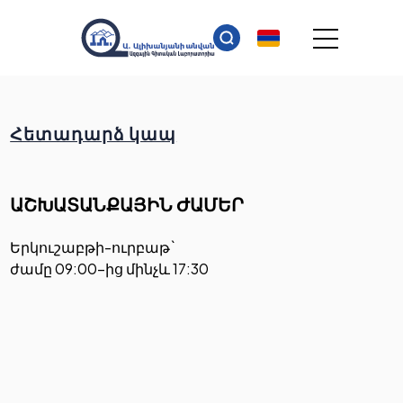
Հետադարձ կապ
ԱՇԽԱՏԱՆՔԱՅԻՆ ԺԱՄԵՐ
Երկուշաբթի-ուրբաթ`
ժամը 09:00-ից մինչև 17:30