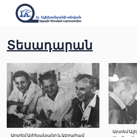
Տեսադարան
Արտեմ Ալ
Արտեմ Ալիխանյանը և Աբրահամ