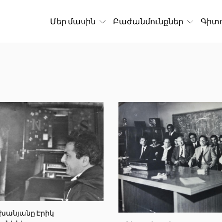
Մեր մասին
Բաժանմունքներ
Գիտո
իխանյանը Էրիկ