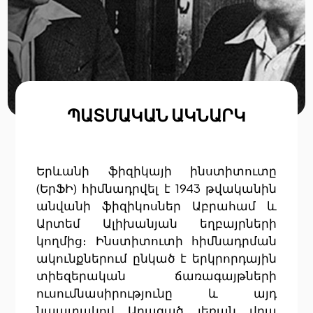
ՊԱՏՄԱԿԱՆ ԱԿՆԱՐԿ
Երևանի ֆիզիկայի ինստիտուտը
(ԵրՖԻ) հիմնադրվել է 1943 թվականին
անվանի ֆիզիկոսներ Աբրահամ և
Արտեմ Ալիխանյան եղբայրների
կողմից։ Ինստիտուտի հիմնադրման
ակունքներում ընկած է երկրորդային
տիեզերական ճառագայթների
ուսումնասիրությունը և այդ
նպատակով Արագած լեռան վրա