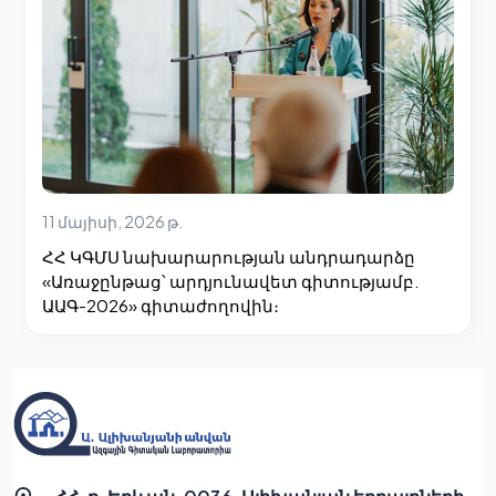
11 մայիսի, 2026 թ.
ՀՀ ԿԳՄՍ նախարարության անդրադարձը
«Առաջընթաց՝ արդյունավետ գիտությամբ.
ԱԱԳ-2026» գիտաժողովին։