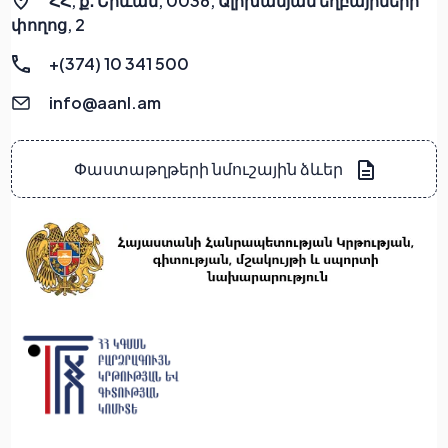
ՀՀ, ք․ Երևան, 0036, Ալիխանյան եղբայրների
փողոց, 2
+(374) 10 341 500
info@aanl.am
Փաստաթղթերի նմուշային ձևեր